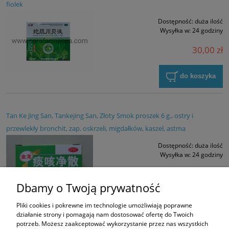
fiolek
Dostępność:
duża ilość
Wysyłka w:
24 godziny
30,00 zł
do koszyka
Tan Ke Jing San, Tankejing San, Złoty Smok proszek 6 g., ostry i
przewlekły bronchit, zap. oskrzeli, migdałków, kaszel, astma
Dostępność:
duża ilość
Wysyłka w:
24 godziny
22,00 zł
Dbamy o Twoją prywatność
do koszyka
Pliki cookies i pokrewne im technologie umożliwiają poprawne
działanie strony i pomagają nam dostosować ofertę do Twoich
potrzeb. Możesz zaakceptować wykorzystanie przez nas wszystkich