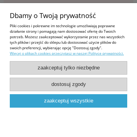
Ten produkt jest niedostępny.
Dbamy o Twoją prywatność
Zakupy
Pliki cookies i pokrewne im technologie umożliwiają poprawne
działanie strony i pomagają nam dostosować ofertę do Twoich
Pomoc
potrzeb. Możesz zaakceptować wykorzystanie przez nas wszystkich
tych plików i przejść do sklepu lub dostosować użycie plików do
swoich preferencji, wybierając opcję "Dostosuj zgody".
Moje konto
Więcej o plikach cookies przeczytasz w naszej Polityce prywatności.
Informacje
zaakceptuj tylko niezbędne
dostosuj zgody
pokaż pełną wersję strony
Sklep internetowy Shoper.pl
zaakceptuj wszystkie