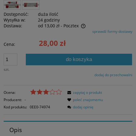
Dostępność:
duża ilość
Wysyłka w:
24 godziny
Dostawa:
od 13,00 zł
- Pocztex
sprawdź formy dostawy
Cena nie zawiera ewentualnych kosztów płatności
28,00 zł
Cena:
do koszyka
szt.
dodaj do przechowalni
Ocena:
zapytaj o produkt
Producent:
-
poleć znajomemu
Kod produktu:
0EE0-74974
dodaj opinię
Opis