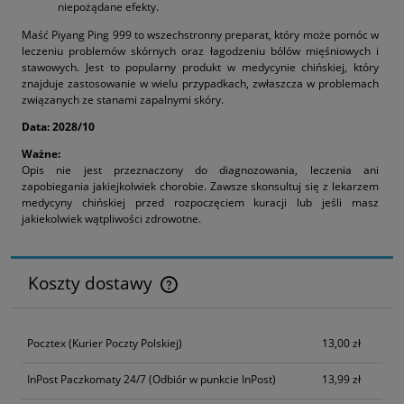
niepożądane efekty.
Maść Piyang Ping 999 to wszechstronny preparat, który może pomóc w
leczeniu problemów skórnych oraz łagodzeniu bólów mięśniowych i
stawowych. Jest to popularny produkt w medycynie chińskiej, który
znajduje zastosowanie w wielu przypadkach, zwłaszcza w problemach
związanych ze stanami zapalnymi skóry.
Data: 2028/10
Ważne:
Opis nie jest przeznaczony do diagnozowania, leczenia ani
zapobiegania jakiejkolwiek chorobie. Zawsze skonsultuj się z lekarzem
medycyny chińskiej przed rozpoczęciem kuracji lub jeśli masz
jakiekolwiek wątpliwości zdrowotne.
Koszty dostawy
Cena nie zawiera ewentualnych kosztów płatności
Pocztex
(Kurier Poczty Polskiej)
13,00 zł
InPost Paczkomaty 24/7
(Odbiór w punkcie InPost)
13,99 zł