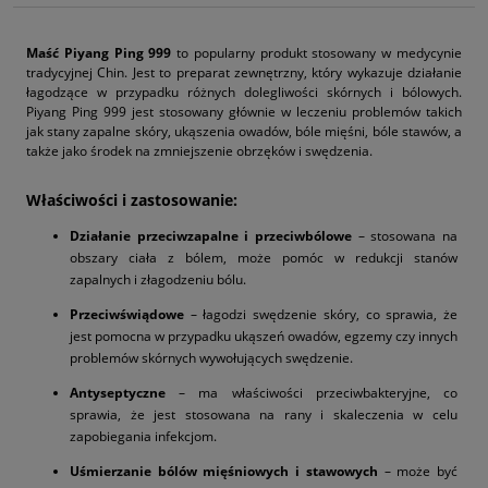
Maść Piyang Ping 999
to popularny produkt stosowany w medycynie
tradycyjnej Chin. Jest to preparat zewnętrzny, który wykazuje działanie
łagodzące w przypadku różnych dolegliwości skórnych i bólowych.
Piyang Ping 999 jest stosowany głównie w leczeniu problemów takich
jak stany zapalne skóry, ukąszenia owadów, bóle mięśni, bóle stawów, a
także jako środek na zmniejszenie obrzęków i swędzenia.
Właściwości i zastosowanie:
Działanie przeciwzapalne i przeciwbólowe
– stosowana na
obszary ciała z bólem, może pomóc w redukcji stanów
zapalnych i złagodzeniu bólu.
Przeciwświądowe
– łagodzi swędzenie skóry, co sprawia, że
jest pomocna w przypadku ukąszeń owadów, egzemy czy innych
problemów skórnych wywołujących swędzenie.
Antyseptyczne
– ma właściwości przeciwbakteryjne, co
sprawia, że jest stosowana na rany i skaleczenia w celu
zapobiegania infekcjom.
Uśmierzanie bólów mięśniowych i stawowych
– może być