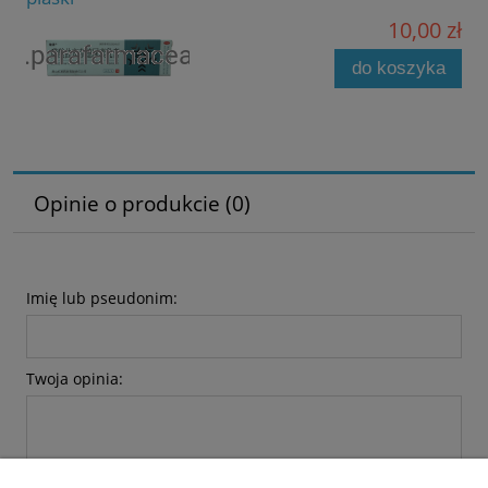
10,00 zł
do koszyka
Opinie o produkcie (0)
Imię lub pseudonim:
Twoja opinia: