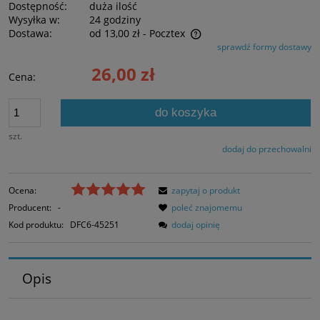
Dostępność:
duża ilość
Wysyłka w:
24 godziny
Dostawa:
od 13,00 zł
- Pocztex
sprawdź formy dostawy
Cena nie zawiera ewentualnych kosztów płatności
26,00 zł
Cena:
do koszyka
szt.
dodaj do przechowalni
Ocena:
zapytaj o produkt
Producent:
-
poleć znajomemu
Kod produktu:
DFC6-45251
dodaj opinię
Opis