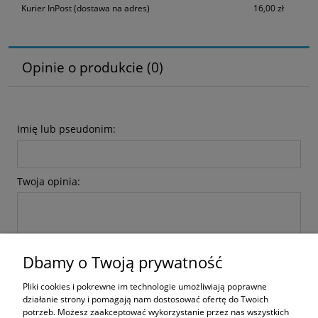
Kurier InPost
(dostawa na adres)
16,00 zł
Opinie o produkcie (0)
Imię lub pseudonim:
Twoja opinia:
Dbamy o Twoją prywatność
Pliki cookies i pokrewne im technologie umożliwiają poprawne
wyślij
działanie strony i pomagają nam dostosować ofertę do Twoich
potrzeb. Możesz zaakceptować wykorzystanie przez nas wszystkich