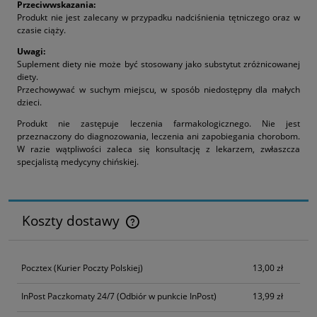
Przeciwwskazania:
Produkt nie jest zalecany w przypadku nadciśnienia tętniczego oraz w
czasie ciąży.
Uwagi:
Suplement diety nie może być stosowany jako substytut zróżnicowanej
diety.
Przechowywać w suchym miejscu, w sposób niedostępny dla małych
dzieci.
Produkt nie zastępuje leczenia farmakologicznego. Nie jest
przeznaczony do diagnozowania, leczenia ani zapobiegania chorobom.
W razie wątpliwości zaleca się konsultację z lekarzem, zwłaszcza
specjalistą medycyny chińskiej.
Koszty dostawy
Cena nie zawiera ewentualnych kosztów płatności
Pocztex
(Kurier Poczty Polskiej)
13,00 zł
InPost Paczkomaty 24/7
(Odbiór w punkcie InPost)
13,99 zł