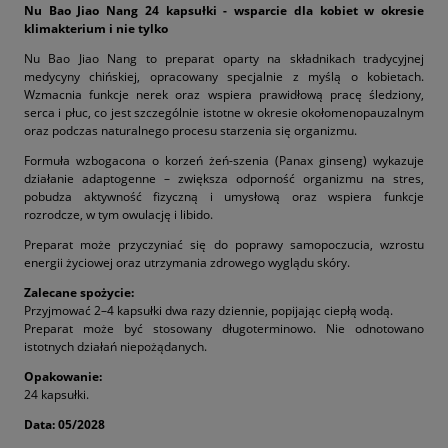
Nu Bao Jiao Nang 24 kapsułki - wsparcie dla kobiet w okresie
klimakterium i nie tylko
Nu Bao Jiao Nang to preparat oparty na składnikach tradycyjnej
medycyny chińskiej, opracowany specjalnie z myślą o kobietach.
Wzmacnia funkcje nerek oraz wspiera prawidłową pracę śledziony,
serca i płuc, co jest szczególnie istotne w okresie okołomenopauzalnym
oraz podczas naturalnego procesu starzenia się organizmu.
Formuła wzbogacona o korzeń żeń-szenia (Panax ginseng) wykazuje
działanie adaptogenne – zwiększa odporność organizmu na stres,
pobudza aktywność fizyczną i umysłową oraz wspiera funkcje
rozrodcze, w tym owulację i libido.
Preparat może przyczyniać się do poprawy samopoczucia, wzrostu
energii życiowej oraz utrzymania zdrowego wyglądu skóry.
Zalecane spożycie:
Przyjmować 2–4 kapsułki dwa razy dziennie, popijając ciepłą wodą.
Preparat może być stosowany długoterminowo. Nie odnotowano
istotnych działań niepożądanych.
Opakowanie:
24 kapsułki.
Data: 05/2028