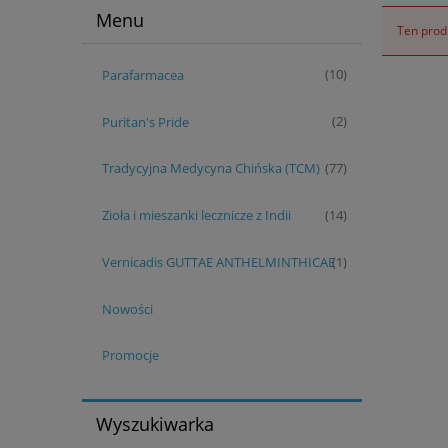
Menu
Ten produ
Parafarmacea
(10)
Puritan's Pride
(2)
Tradycyjna Medycyna Chińska (TCM)
(77)
Zioła i mieszanki lecznicze z Indii
(14)
Vernicadis GUTTAE ANTHELMINTHICAE
(1)
Nowości
Promocje
Wyszukiwarka