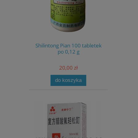
Shilintong Pian 100 tabletek
po 0,12 g
20,00 zł
do koszyka