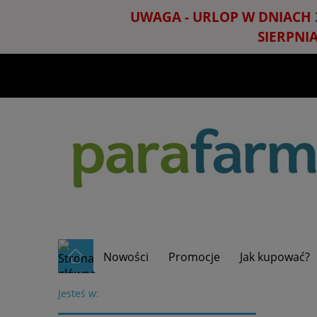
UWAGA - URLOP W DNIACH 
SIERPNI
Nowości
Promocje
Jak kupować?
Jesteś w: