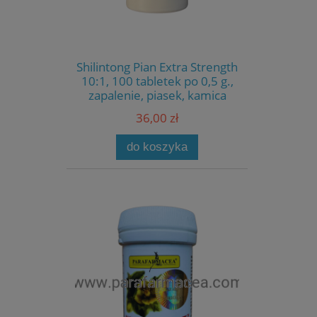
Shilintong Pian Extra Strength
10:1, 100 tabletek po 0,5 g.,
zapalenie, piasek, kamica
układu moczowego,
36,00 zł
żółciowego
do koszyka