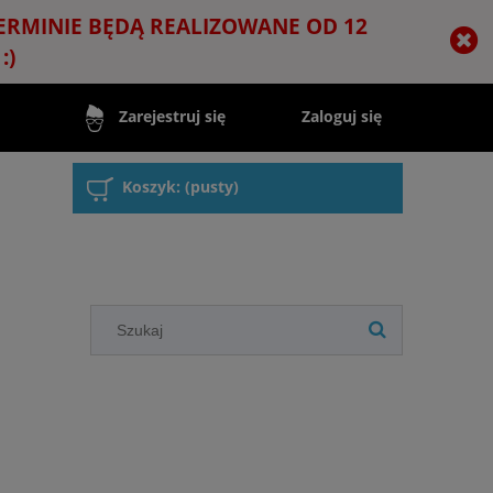
TERMINIE BĘDĄ REALIZOWANE OD 12
:)
Zaloguj się
Zarejestruj się
Koszyk:
(pusty)