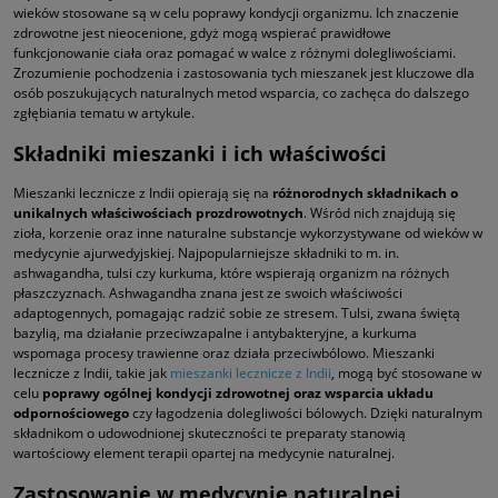
wieków stosowane są w celu poprawy kondycji organizmu. Ich znaczenie
zdrowotne jest nieocenione, gdyż mogą wspierać prawidłowe
funkcjonowanie ciała oraz pomagać w walce z różnymi dolegliwościami.
Zrozumienie pochodzenia i zastosowania tych mieszanek jest kluczowe dla
osób poszukujących naturalnych metod wsparcia, co zachęca do dalszego
zgłębiania tematu w artykule.
Składniki mieszanki i ich właściwości
Mieszanki lecznicze z Indii opierają się na
różnorodnych składnikach o
unikalnych właściwościach prozdrowotnych
. Wśród nich znajdują się
zioła, korzenie oraz inne naturalne substancje wykorzystywane od wieków w
medycynie ajurwedyjskiej. Najpopularniejsze składniki to m. in.
ashwagandha, tulsi czy kurkuma, które wspierają organizm na różnych
płaszczyznach. Ashwagandha znana jest ze swoich właściwości
adaptogennych, pomagając radzić sobie ze stresem. Tulsi, zwana świętą
bazylią, ma działanie przeciwzapalne i antybakteryjne, a kurkuma
wspomaga procesy trawienne oraz działa przeciwbólowo. Mieszanki
lecznicze z Indii, takie jak
mieszanki lecznicze z Indii
, mogą być stosowane w
celu
poprawy ogólnej kondycji zdrowotnej oraz wsparcia układu
odpornościowego
czy łagodzenia dolegliwości bólowych. Dzięki naturalnym
składnikom o udowodnionej skuteczności te preparaty stanowią
wartościowy element terapii opartej na medycynie naturalnej.
Zastosowanie w medycynie naturalnej