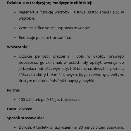
Działanie w tradycyjnej medycynie chińskiej:
Regeneruje funkcję wątroby i usuwa zastój energii (Qi) w
wątrobie.
Wzmacnia śledzionę i poprawia trawienie.
Redukuje poziom transaminaz.
Wskazania:
Uczucie pełności, pieczenia i bólu w okolicy prawego
podżebrza, gorzki smak w ustach, zły apetyt, awersja do
jedzenia, nudności, wymioty, ból brzucha, niestabilny stolec,
żółtaczka skóry i błon śluzowych. Język czerwony, z żółtym,
tłustym nalotem. Puls śliski, napięty i szybki.
Forma:
100 tabletek po 0,35 g w buteleczce.
Data: 2028/08
Sposób stosowania:
Dorośli: 4 tabletki 3 razy dziennie, 30 minut przed posiłkiem,