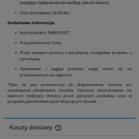
popijając ciepłą wodą lub według zaleceń lekarza.
Czas stosowania: 20-30 dni.
Dodatkowe informacje:
Kod produktu: 5589133377
Kraj pochodzenia: Chiny
Przed zakupem prosimy o weryfikację szczegółów produktu u
sprzedawcy.
Opakowanie i wygląd produktu mogą różnić się od
przedstawionych na zdjęciach.
*Opis nie jest przeznaczony do diagnozowania, leczenia ani
zapobiegania jakiejkolwiek chorobie. Zalecamy skonsultowanie się
lekarzem medycyny chińskiej przed spożyciem produktów ,oraz w
przypadku jakichkolwiek pytań dotyczących zdrowia.
Koszty dostawy
Cena nie zawiera ewentualnych kosztów płatności