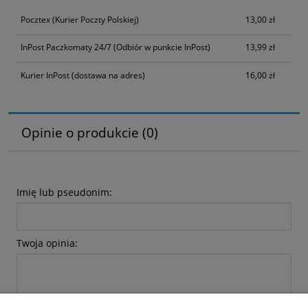
Pocztex
(Kurier Poczty Polskiej)
13,00 zł
InPost Paczkomaty 24/7
(Odbiór w punkcie InPost)
13,99 zł
Kurier InPost
(dostawa na adres)
16,00 zł
Opinie o produkcie (0)
Imię lub pseudonim:
Twoja opinia: