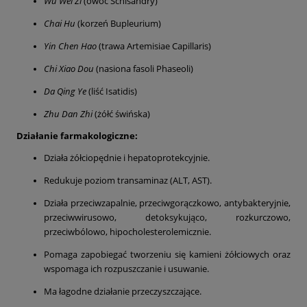
Wu Wei Zi
(owoc Schisandry)
Chai Hu
(korzeń Bupleurium)
Yin Chen Hao
(trawa Artemisiae Capillaris)
Chi Xiao Dou
(nasiona fasoli Phaseoli)
Da Qing Ye
(liść Isatidis)
Zhu Dan Zhi
(żółć świńska)
Działanie farmakologiczne:
Działa żółciopędnie i hepatoprotekcyjnie.
Redukuje poziom transaminaz (ALT, AST).
Działa przeciwzapalnie, przeciwgorączkowo, antybakteryjnie,
przeciwwirusowo, detoksykująco, rozkurczowo,
przeciwbólowo, hipocholesterolemicznie.
Pomaga zapobiegać tworzeniu się kamieni żółciowych oraz
wspomaga ich rozpuszczanie i usuwanie.
Ma łagodne działanie przeczyszczające.