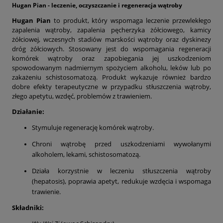
Hugan Pian - leczenie, oczyszczanie i regeneracja wątroby
Hugan Pian
to produkt, który wspomaga leczenie przewlekłego
zapalenia wątroby, zapalenia pęcherzyka żółciowego, kamicy
żółciowej, wczesnych stadiów marskości wątroby oraz dyskinezy
dróg żółciowych. Stosowany jest do wspomagania regeneracji
komórek wątroby oraz zapobiegania jej uszkodzeniom
spowodowanym nadmiernym spożyciem alkoholu, leków lub po
zakażeniu schistosomatozą. Produkt wykazuje również bardzo
dobre efekty terapeutyczne w przypadku stłuszczenia wątroby,
złego apetytu, wzdęć, problemów z trawieniem.
Działanie:
Stymuluje regenerację komórek wątroby.
Chroni wątrobę przed uszkodzeniami wywołanymi
alkoholem, lekami, schistosomatozą.
Działa korzystnie w leczeniu stłuszczenia wątroby
(hepatosis), poprawia apetyt, redukuje wzdęcia i wspomaga
trawienie.
Składniki: