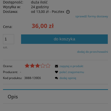
Dostępność:
duża ilość
Wysyłka w:
24 godziny
Dostawa:
od 13,00 zł
- Pocztex
sprawdź formy dostawy
Cena nie zawiera ewentualnych kosztów płatności
36,00 zł
Cena:
do koszyka
szt.
dodaj do przechowalni
Ocena:
zapytaj o produkt
Producent:
-
poleć znajomemu
Kod produktu:
3888-139E6
dodaj opinię
Opis