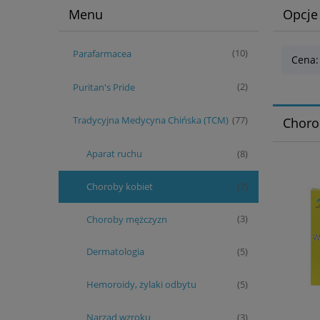
Menu
Opcje
Parafarmacea
(10)
Cena:
Puritan's Pride
(2)
Tradycyjna Medycyna Chińska (TCM)
(77)
Choro
Aparat ruchu
(8)
Choroby kobiet
(7)
Choroby mężczyzn
(3)
Dermatologia
(5)
Hemoroidy, żylaki odbytu
(5)
Narząd wzroku
(3)