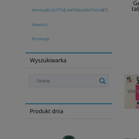
G
ta
Vernicadis GUTTAE ANTHELMINTHICAE
(1)
ho
Nowości
Promocje
Wyszukiwarka
Produkt dnia