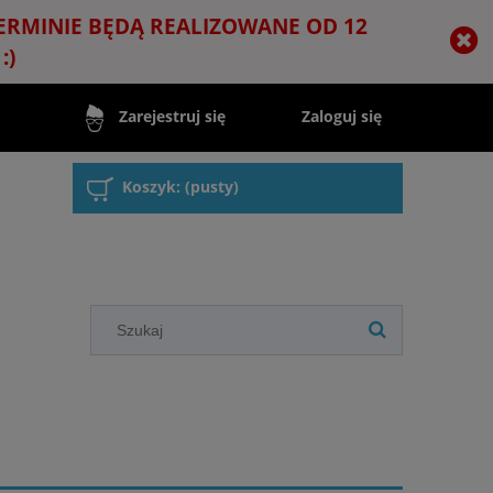
TERMINIE BĘDĄ REALIZOWANE OD 12
:)
Zaloguj się
Zarejestruj się
Koszyk:
(pusty)