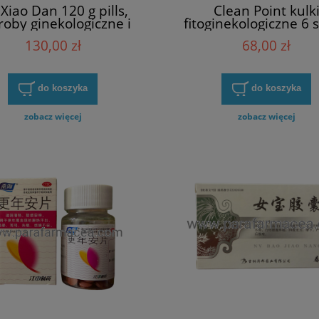
 Xiao Dan 120 g pills,
Clean Point kulk
roby ginekologiczne i
fitoginekologiczne 6 s
rmonalne, mięśniak,
infekcja, hormony, c
130,00 zł
68,00 zł
rbiel, endometrioza
mięśniak, polip, tor
do koszyka
do koszyka
zobacz więcej
zobacz więcej