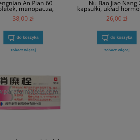
engnian An Pian 60
Nu Bao Jiao Nang 
bletek, menopauza,
kapsułki, układ hormo
problemy układu
psychofizyczne
38,00 zł
26,00 zł
rmonalnego kobiet
samopoczucie, meno
do koszyka
do koszyka
zobacz więcej
zobacz więcej