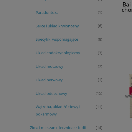
Bai
cho
Paradontoza
(1)
ho
to
Serce i układ krwionośny
(6)
Specyfiki wspomagające
(8)
Układ endokrynologiczny
(3)
Układ moczowy
(7)
Układ nerwowy
(1)
Układ oddechowy
(15)
Wątroba, układ żółciowy i
(11)
pokarmowy
Zioła i mieszanki lecznicze z Indii
(14)