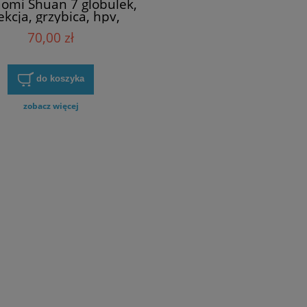
aomi Shuan 7 globulek,
ekcja, grzybica, hpv,
plazja, endometrioza
70,00 zł
kładu rozrodczego
do koszyka
zobacz więcej