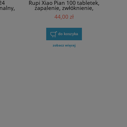
24
Rupi Xiao Pian 100 tabletek,
nalny,
zapalenie, zwłóknienie,
dysplazja piersi,
44,00 zł
pauza
endometrioza, węzły
chłonne
do koszyka
zobacz więcej