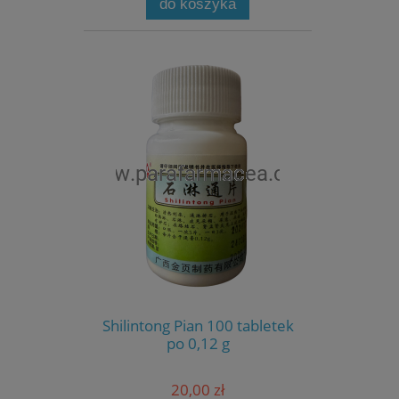
do koszyka
Shilintong Pian 100 tabletek
po 0,12 g
20,00 zł