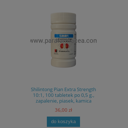
Shilintong Pian Extra Strength
10:1, 100 tabletek po 0,5 g.,
zapalenie, piasek, kamica
układu moczowego,
36,00 zł
żółciowego
do koszyka