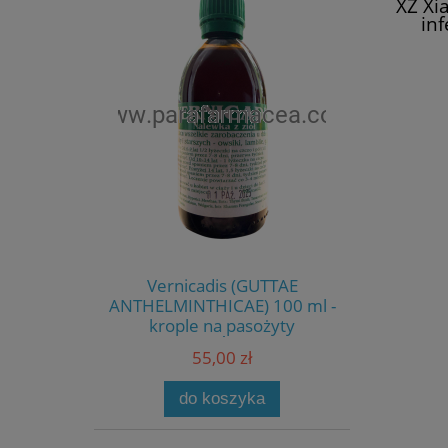
XZ Xi
inf
dys
u
Vernicadis (GUTTAE
ANTHELMINTHICAE) 100 ml -
krople na pasożyty
01.PAŹ.2026
55,00 zł
do koszyka