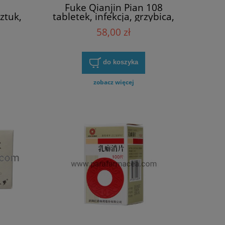
i
Fuke Qianjin Pian 108
ztuk,
tabletek, infekcja, grzybica,
ysta,
endometrioza, torbiel,
58,00 zł
biel
mięśniak, polip
do koszyka
zobacz więcej