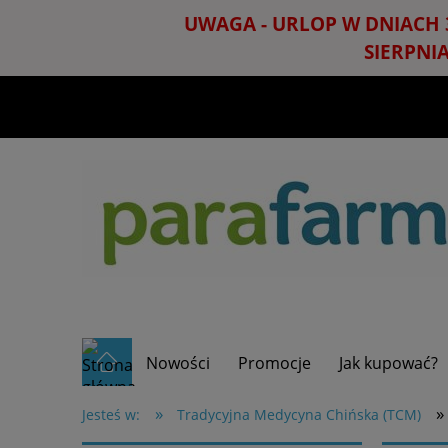
UWAGA - URLOP W DNIACH 
SIERPNI
Nowości
Promocje
Jak kupować?
»
»
Jesteś w:
Tradycyjna Medycyna Chińska (TCM)