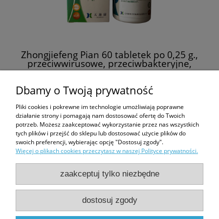
Zhongjiefeng Pian 60 tabletek po 0,25 g.,
przeciwwirusowe, przeciwbakteryjne,
odoprnościowe, regenerujące zioła
38,00 zł
Dbamy o Twoją prywatność
Pliki cookies i pokrewne im technologie umożliwiają poprawne
do koszyka
działanie strony i pomagają nam dostosować ofertę do Twoich
potrzeb. Możesz zaakceptować wykorzystanie przez nas wszystkich
tych plików i przejść do sklepu lub dostosować użycie plików do
swoich preferencji, wybierając opcję "Dostosuj zgody".
Więcej o plikach cookies przeczytasz w naszej Polityce prywatności.
Zakupy
zaakceptuj tylko niezbędne
Pomoc
dostosuj zgody
Moje konto