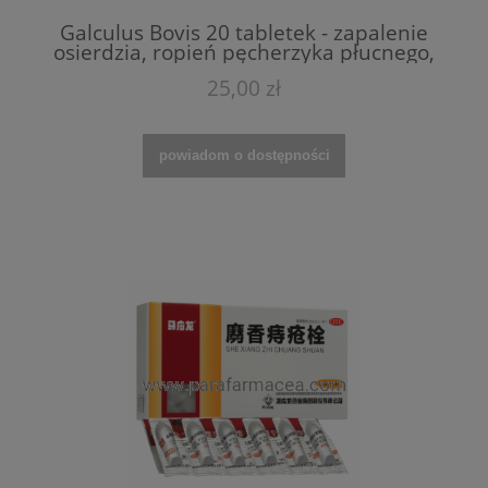
Galculus Bovis 20 tabletek - zapalenie
osierdzia, ropień pęcherzyka płucnego,
zapalenie ozębnej, przyzębia, jamy ustnej
25,00 zł
powiadom o dostępności