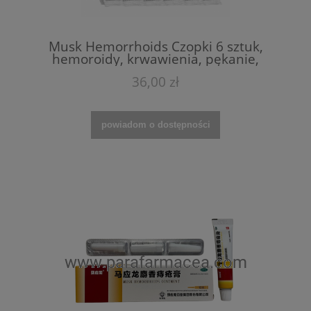
Musk Hemorrhoids Czopki 6 sztuk,
hemoroidy, krwawienia, pękanie,
zapalenie jelita grubego
36,00 zł
powiadom o dostępności