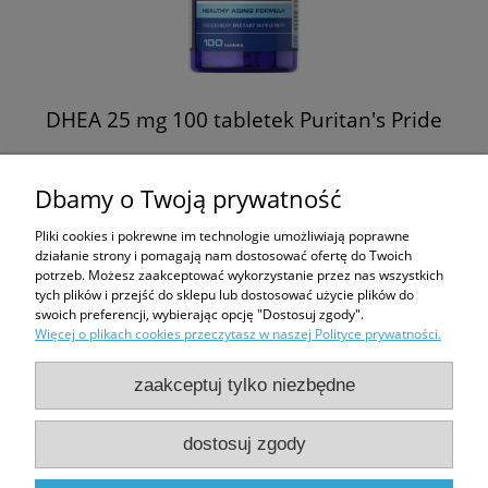
DHEA 25 mg 100 tabletek Puritan's Pride
59,00 zł
Dbamy o Twoją prywatność
Pliki cookies i pokrewne im technologie umożliwiają poprawne
do koszyka
działanie strony i pomagają nam dostosować ofertę do Twoich
potrzeb. Możesz zaakceptować wykorzystanie przez nas wszystkich
tych plików i przejść do sklepu lub dostosować użycie plików do
swoich preferencji, wybierając opcję "Dostosuj zgody".
Więcej o plikach cookies przeczytasz w naszej Polityce prywatności.
Zakupy
zaakceptuj tylko niezbędne
Pomoc
dostosuj zgody
Moje konto