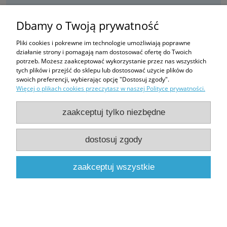
Nie znaleziono linków.
Dbamy o Twoją prywatność
Zakupy
Pliki cookies i pokrewne im technologie umożliwiają poprawne
działanie strony i pomagają nam dostosować ofertę do Twoich
Pomoc
potrzeb. Możesz zaakceptować wykorzystanie przez nas wszystkich
tych plików i przejść do sklepu lub dostosować użycie plików do
swoich preferencji, wybierając opcję "Dostosuj zgody".
Moje konto
Więcej o plikach cookies przeczytasz w naszej Polityce prywatności.
Informacje
zaakceptuj tylko niezbędne
dostosuj zgody
pokaż pełną wersję strony
Sklep internetowy Shoper.pl
zaakceptuj wszystkie