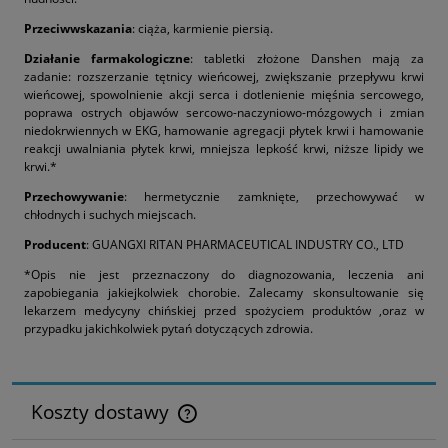
Przeciwwskazania
: ciąża, karmienie piersią.
Działanie farmakologiczne
: tabletki złożone Danshen mają za
zadanie: rozszerzanie tętnicy wieńcowej, zwiększanie przepływu krwi
wieńcowej, spowolnienie akcji serca i dotlenienie mięśnia sercowego,
poprawa ostrych objawów sercowo-naczyniowo-mózgowych i zmian
niedokrwiennych w EKG, hamowanie agregacji płytek krwi i hamowanie
reakcji uwalniania płytek krwi, mniejsza lepkość krwi, niższe lipidy we
krwi.*
Przechowywanie
: hermetycznie zamknięte, przechowywać w
chłodnych i suchych miejscach.
Producent
: GUANGXI RITAN PHARMACEUTICAL INDUSTRY CO., LTD
*Opis nie jest przeznaczony do diagnozowania, leczenia ani
zapobiegania jakiejkolwiek chorobie. Zalecamy skonsultowanie się
lekarzem medycyny chińskiej przed spożyciem produktów ,oraz w
przypadku jakichkolwiek pytań dotyczących zdrowia.
Koszty dostawy
Cena nie zawiera ewentualnych kosztów płatności