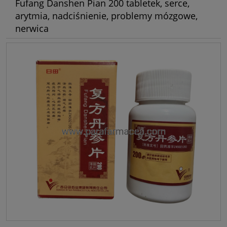
Fufang Danshen Pian 200 tabletek, serce,
arytmia, nadciśnienie, problemy mózgowe,
nerwica