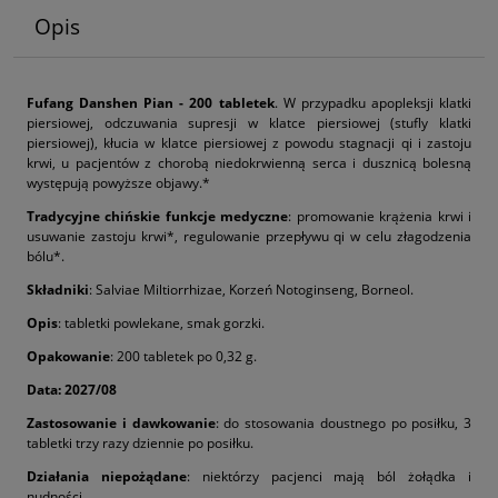
Opis
Fufang Danshen Pian - 200 tabletek
. W przypadku apopleksji klatki
piersiowej, odczuwania supresji w klatce piersiowej (stufly klatki
piersiowej), kłucia w klatce piersiowej z powodu stagnacji qi i zastoju
krwi, u pacjentów z chorobą niedokrwienną serca i dusznicą bolesną
występują powyższe objawy.*
Tradycyjne chińskie funkcje medyczne
: promowanie krążenia krwi i
usuwanie zastoju krwi*, regulowanie przepływu qi w celu złagodzenia
bólu*.
Składniki
: Salviae Miltiorrhizae, Korzeń Notoginseng, Borneol.
Opis
: tabletki powlekane, smak gorzki.
Opakowanie
: 200 tabletek po 0,32 g.
Data: 2027/08
Zastosowanie i dawkowanie
: do stosowania doustnego po posiłku, 3
tabletki trzy razy dziennie po posiłku.
Działania niepożądane
: niektórzy pacjenci mają ból żołądka i
nudności.