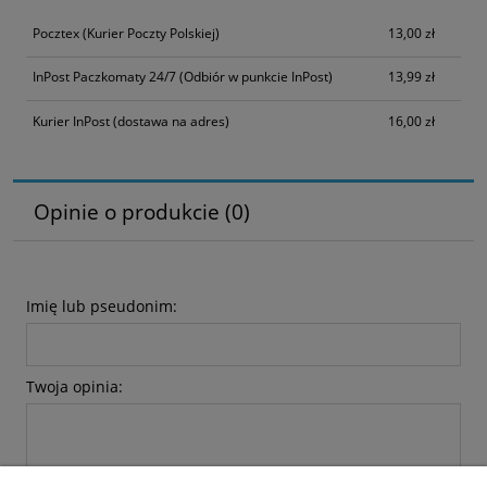
Pocztex
(Kurier Poczty Polskiej)
13,00 zł
InPost Paczkomaty 24/7
(Odbiór w punkcie InPost)
13,99 zł
Kurier InPost
(dostawa na adres)
16,00 zł
Opinie o produkcie (0)
Imię lub pseudonim:
Twoja opinia: