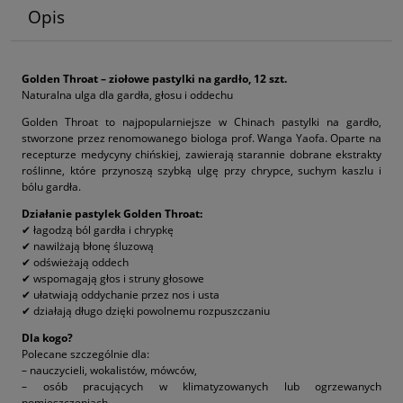
Opis
Golden Throat – ziołowe pastylki na gardło, 12 szt.
Naturalna ulga dla gardła, głosu i oddechu
Golden Throat to najpopularniejsze w Chinach pastylki na gardło,
stworzone przez renomowanego biologa prof. Wanga Yaofa. Oparte na
recepturze medycyny chińskiej, zawierają starannie dobrane ekstrakty
roślinne, które przynoszą szybką ulgę przy chrypce, suchym kaszlu i
bólu gardła.
Działanie pastylek Golden Throat:
✔ łagodzą ból gardła i chrypkę
✔ nawilżają błonę śluzową
✔ odświeżają oddech
✔ wspomagają głos i struny głosowe
✔ ułatwiają oddychanie przez nos i usta
✔ działają długo dzięki powolnemu rozpuszczaniu
Dla kogo?
Polecane szczególnie dla:
– nauczycieli, wokalistów, mówców,
– osób pracujących w klimatyzowanych lub ogrzewanych
pomieszczeniach,