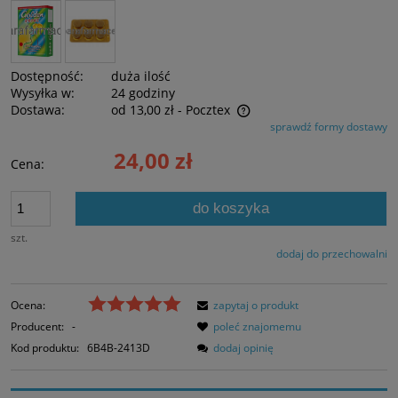
Dostępność:
duża ilość
Wysyłka w:
24 godziny
Dostawa:
od 13,00 zł
- Pocztex
sprawdź formy dostawy
Cena nie zawiera ewentualnych kosztów płatności
24,00 zł
Cena:
do koszyka
szt.
dodaj do przechowalni
Ocena:
zapytaj o produkt
Producent:
-
poleć znajomemu
Kod produktu:
6B4B-2413D
dodaj opinię