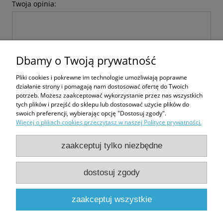
Twoja opinia:
Dbamy o Twoją prywatność
Pliki cookies i pokrewne im technologie umożliwiają poprawne
wyślij
działanie strony i pomagają nam dostosować ofertę do Twoich
potrzeb. Możesz zaakceptować wykorzystanie przez nas wszystkich
tych plików i przejść do sklepu lub dostosować użycie plików do
swoich preferencji, wybierając opcję "Dostosuj zgody".
Więcej o plikach cookies przeczytasz w naszej Polityce prywatności.
Zakupy
zaakceptuj tylko niezbędne
Pomoc
dostosuj zgody
Moje konto
zaakceptuj wszystkie
Informacje