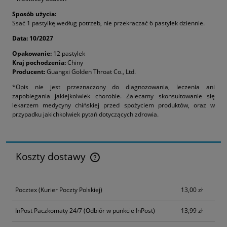
Sposób użycia:
Ssać 1 pastylkę według potrzeb, nie przekraczać 6 pastylek dziennie.
Data: 10/2027
Opakowanie:
12 pastylek
Kraj pochodzenia:
Chiny
Producent:
Guangxi Golden Throat Co., Ltd.
*Opis nie jest przeznaczony do diagnozowania, leczenia ani
zapobiegania jakiejkolwiek chorobie. Zalecamy skonsultowanie się
lekarzem medycyny chińskiej przed spożyciem produktów, oraz w
przypadku jakichkolwiek pytań dotyczących zdrowia.
Koszty dostawy
Cena nie zawiera ewentualnych kosztów płatności
Pocztex
(Kurier Poczty Polskiej)
13,00 zł
InPost Paczkomaty 24/7
(Odbiór w punkcie InPost)
13,99 zł