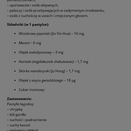
– sportowców i osób aktywnych,
– palaczy i osób przebywających w zadymionym środowisku,
– osób z suchością w ustach i zmęczonym głosem.
Składniki (w 1 pastylce):
Wiciokrzew japoński
(Jin Yin Hua) – 16 mg
Mentol
– 6 mg
Olejek eukaliptusowy
– 3 mg
Haritaki (migdałecznik chebułowiec)
– 1,7 mg
Skórka mandarynki
(Ju Hong) – 1,7 mg
Olejek z anyżu gwiaździstego
– 18 µg
Cukier trzcinowy
Zastosowanie:
Pastylki łagodzą:
– chrypkę
– ból gardła
– suchość i podrażnienie
– suchy kaszel
– nieświeży oddech