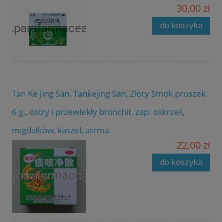
30,00 zł
do koszyka
Tan Ke Jing San, Tankejing San, Złoty Smok proszek
6 g., ostry i przewlekły bronchit, zap. oskrzeli,
migdałków, kaszel, astma
22,00 zł
do koszyka