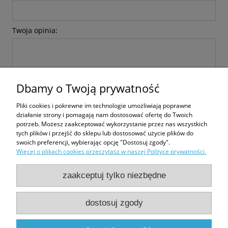
Twoja opinia:
Dbamy o Twoją prywatność
Pliki cookies i pokrewne im technologie umożliwiają poprawne
wyślij
działanie strony i pomagają nam dostosować ofertę do Twoich
potrzeb. Możesz zaakceptować wykorzystanie przez nas wszystkich
tych plików i przejść do sklepu lub dostosować użycie plików do
swoich preferencji, wybierając opcję "Dostosuj zgody".
Więcej o plikach cookies przeczytasz w naszej Polityce prywatności.
Zakupy
zaakceptuj tylko niezbędne
Pomoc
dostosuj zgody
Moje konto