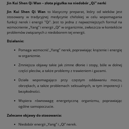
Jin Kui Shen Qi Wan – złota pigułka na niedobór „Qi” nerki
Jin Kui Shen Qi Wan
to klasyczny preparat, który od wieków jest
stosowany w tradycyjnej medycynie chińskiej w celu wspomagania
funkcji nerek i energii "Qi". Jest to jedna z najważniejszych formuł na
wzmocnienie „Yang” i energii „Qi” w organizmie, zwłaszcza w kontekście
problemów związanych z niedoborem tej energii.
Działanie:
Pomaga wzmocnić „Yang” nerek, poprawiając krążenie i energię
w organizmie.
Zmniejsza objawy takie jak zimne dłonie i stopy, bóle w dolnej
części pleców, a także problemy z trawieniem i gazami.
Działa wspomagająco przy częstym oddawaniu moczu,
obrzękach, a także problemach seksualnych, w tym impotencji i
bezpłodności.
Wspiera równowagę energetyczną organizmu, poprawiając
ogólne samopoczucie.
Zalecane objawy do stosowania:
Niedobór energii „Yang” i „Qi” nerek.