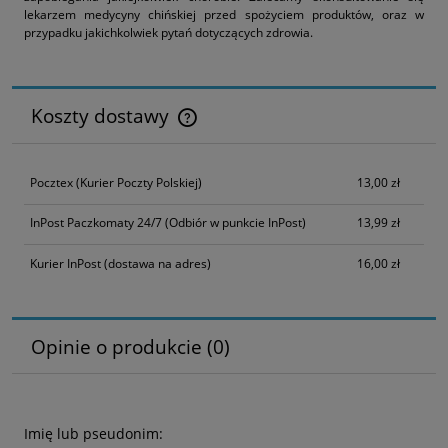
lekarzem medycyny chińskiej przed spożyciem produktów, oraz w
przypadku jakichkolwiek pytań dotyczących zdrowia.
Koszty dostawy
Cena nie zawiera ewentualnych kosztów płatności
Pocztex
(Kurier Poczty Polskiej)
13,00 zł
InPost Paczkomaty 24/7
(Odbiór w punkcie InPost)
13,99 zł
Kurier InPost
(dostawa na adres)
16,00 zł
Opinie o produkcie (0)
Imię lub pseudonim: