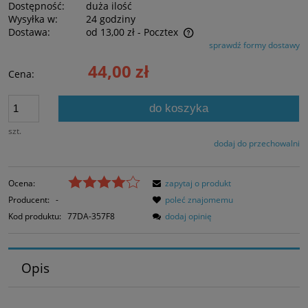
Dostępność:
duża ilość
Wysyłka w:
24 godziny
Dostawa:
od 13,00 zł
- Pocztex
sprawdź formy dostawy
Cena nie zawiera ewentualnych kosztów płatności
44,00 zł
Cena:
do koszyka
szt.
dodaj do przechowalni
Ocena:
zapytaj o produkt
Producent:
-
poleć znajomemu
Kod produktu:
77DA-357F8
dodaj opinię
Opis