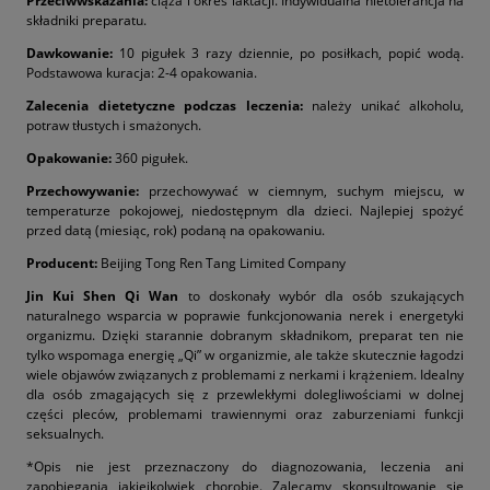
Przeciwwskazania:
ciąża i okres laktacji. Indywidualna nietolerancja na
składniki preparatu.
Dawkowanie:
10 pigułek 3 razy dziennie, po posiłkach, popić wodą.
Podstawowa kuracja: 2-4 opakowania.
Zalecenia dietetyczne podczas leczenia:
należy unikać alkoholu,
potraw tłustych i smażonych.
Opakowanie:
360 pigułek.
Przechowywanie:
przechowywać w ciemnym, suchym miejscu, w
temperaturze pokojowej, niedostępnym dla dzieci. Najlepiej spożyć
przed datą (miesiąc, rok) podaną na opakowaniu.
Producent:
Beijing Tong Ren Tang Limited Company
Jin Kui Shen Qi Wan
to doskonały wybór dla osób szukających
naturalnego wsparcia w poprawie funkcjonowania nerek i energetyki
organizmu. Dzięki starannie dobranym składnikom, preparat ten nie
tylko wspomaga energię „Qi” w organizmie, ale także skutecznie łagodzi
wiele objawów związanych z problemami z nerkami i krążeniem. Idealny
dla osób zmagających się z przewlekłymi dolegliwościami w dolnej
części pleców, problemami trawiennymi oraz zaburzeniami funkcji
seksualnych.
*Opis nie jest przeznaczony do diagnozowania, leczenia ani
zapobiegania jakiejkolwiek chorobie. Zalecamy skonsultowanie się